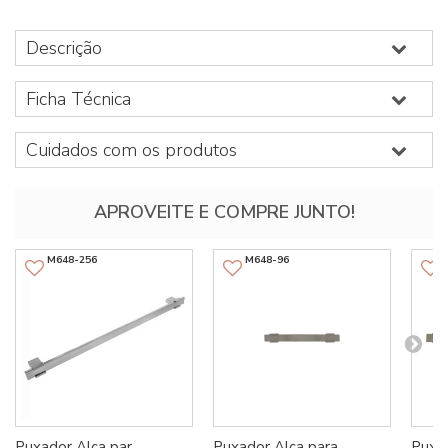
Descrição
Ficha Técnica
Cuidados com os produtos
APROVEITE E COMPRE JUNTO!
M648-256
M648-96
Puxador Alça par...
Puxador Alça para...
Puxad