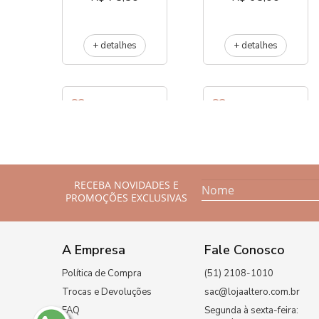
+ detalhes
+ detalhes
M537-128
M881-224
RECEBA NOVIDADES E
PROMOÇÕES EXCLUSIVAS
R$ 55,00
R$ 75,00
A Empresa
Fale Conosco
+ detalhes
+ detalhes
Política de Compra
(51) 2108-1010
Trocas e Devoluções
sac@lojaaltero.com.br
FAQ
Segunda à sexta-feira:
M214-192
M883-128