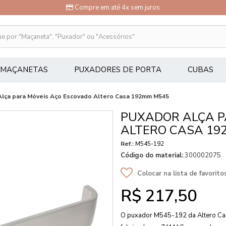
Compre em até 4x sem juros
MAÇANETAS
PUXADORES DE PORTA
CUBAS
Alça para Móveis Aço Escovado Altero Casa 192mm M545
PUXADOR ALÇA P
ALTERO CASA 19
Ref.:
M545-192
Código do material:
300002075
Colocar na lista de favorito
R$ 217,50
O puxador M545-192 da Altero Cas