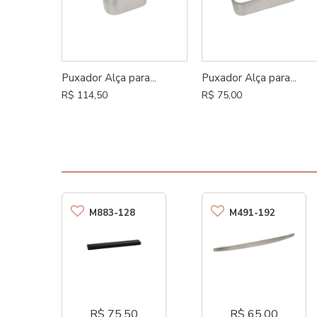
Puxador Alça para...
Puxador Alça para...
R$ 114,50
R$ 75,00
M883-128
M491-192
R$ 75,50
R$ 65,00