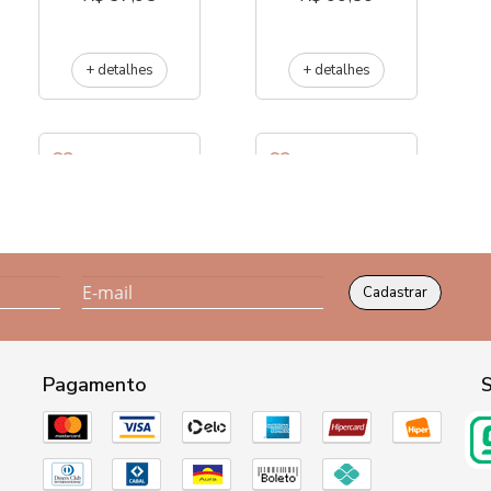
+ detalhes
+ detalhes
M881-224
M187-128
Cadastrar
R$ 75,00
R$ 37,95
Pagamento
S
+ detalhes
+ detalhes
M877-128
M881-96