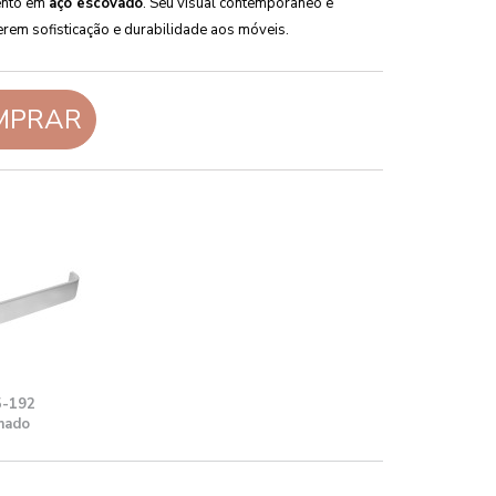
ento em
aço escovado
. Seu visual contemporâneo e
rem sofisticação e durabilidade aos móveis.
MPRAR
-192
mado