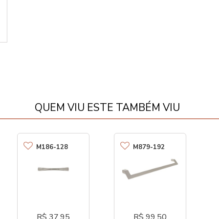
QUEM VIU ESTE TAMBÉM VIU
M186-128
M879-192
R$ 37,95
R$ 99,50